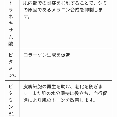
ト
肌内部での炎症を抑制することで、シミ
ラ
の原因であるメラニン合成を抑制しま
ネ
す。
キ
サ
ム
酸
ビ
コラーゲン生成を促進
タ
ミ
ンC
ビ
皮膚細胞の再生を助け、老化を防ぎま
タ
す。また肌の水分保持に役立ち、血行促
ミ
進により肌のトーンを改善します。
ン
B1