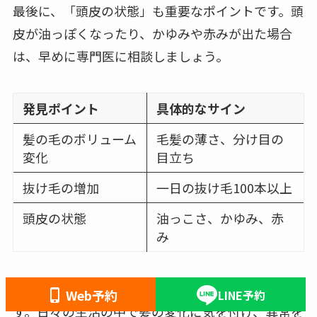
最後に、「頭皮の状態」も重要なポイントです。頭
皮が油っぽくなったり、かゆみや赤みが出た場合
は、早めに専門医に相談しましょう。
発見ポイント
具体的なサイン
髪の毛のボリューム
毛髪の薄さ、分け目の
変化
目立ち
抜け毛の増加
一日の抜け毛100本以上
頭皮の状態
油っこさ、かゆみ、赤
み
早期発見により、AGAは進行を止めることが可能で
Web予約
LINE予約
す。日々の生活の中で髪の変化に気を付け、異常を